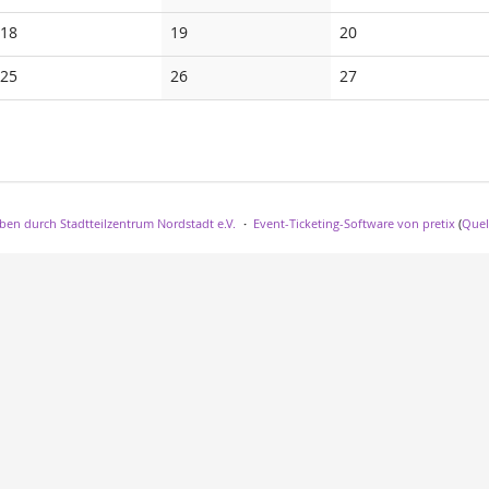
18
19
20
25
26
27
eben durch Stadtteilzentrum Nordstadt e.V.
Event-Ticketing-Software von pretix
(
Quel