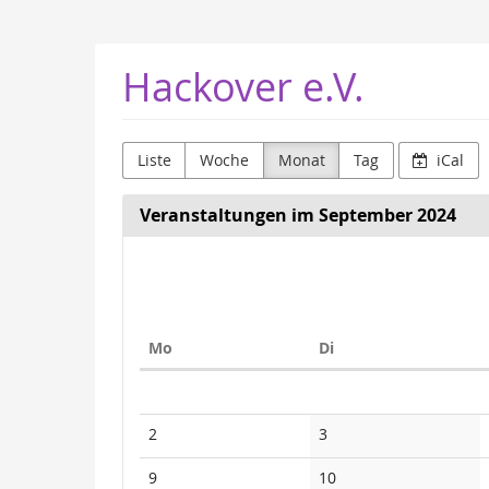
Zum
Haupt-
Inhalt
Hackover e.V.
springen
Liste
Woche
Monat
Tag
iCal
Veranstaltungen im September 2024
Monat
zur
Anzeige
Montag
Dienstag
Mo
Di
auswähle
Kalender
2
3
9
10