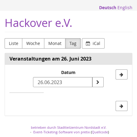
Zum
Deutsch
English
Haupt-
Inhalt
Hackover e.V.
springen
Liste
Woche
Monat
Tag
iCal
Veranstaltungen am 26. Juni 2023
Datum
Datum
zur
Anzeige
auswählen
betrieben durch Stadtteilzentrum Nordstadt e.V.
Event-Ticketing-Software von pretix
(
Quellcode
)