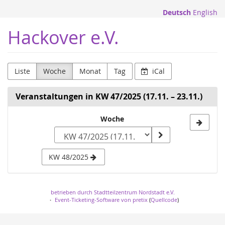
Zum
Deutsch
English
Haupt-
Inhalt
Hackover e.V.
springen
Liste
Woche
Monat
Tag
iCal
Veranstaltungen in KW 47/2025 (17.11. – 23.11.)
Woche
Woche
zur
Anzeige
KW 48/2025
auswählen
betrieben durch Stadtteilzentrum Nordstadt e.V.
Event-Ticketing-Software von pretix
(
Quellcode
)