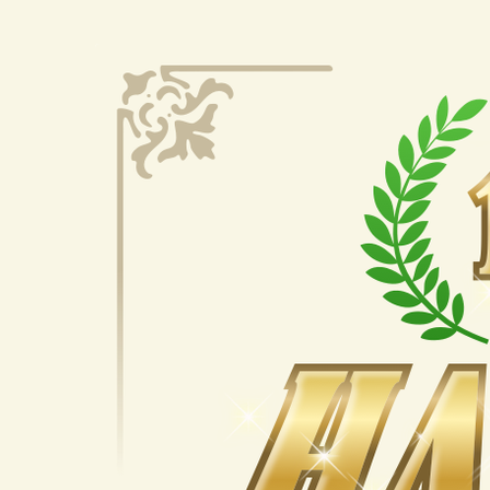
Zum
Haupt-
100
Inhalt
springen
Jahre
Hackover
-
Die
große
Jubiläumsgala
bis
16.
–
19. Juli 2026